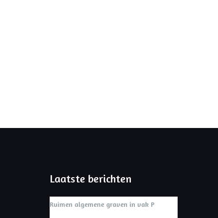
Laatste berichten
Ruimen algemene graven in vak P