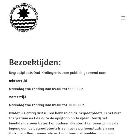
Ga
naar
de
inhoud
Bezoektijden:
Begraafplaats Oud-Kralingen is voor publiek geopend van:
wintertijd
Maandag t/m zondag van 09.00 tot 16.00 uur.
zomertijd
Maandag t/m zondag van 09.00 tot 20.00 uur.
Omdat we graag rust willen hebben op de begraafplaats, is het niet
toegestaan met de auto de oprijlaan op te rijden, tenzij het
invalidenvervoer betreft of ouderen die slecht ter been zijn.
Bij de
ingang van de begraafplaats is een ruime parkeerplaats en een
fietsenstalling, tevens zijn er 2 overkapte zitbankjes, waar men